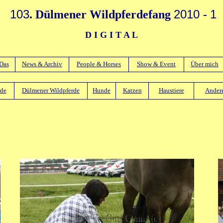
103
2010
1
. Dülmener Wildpferdefang
-
D I G I T A L
Das
News & Archiv
People & Horses
Show & Event
Über mich
rde
Dülmener Wildpferde
Hunde
Katzen
Haustiere
Andere